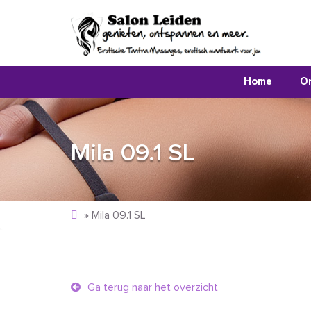
Home
O
Mila 09.1 SL
»
Mila 09.1 SL
Ga terug naar het overzicht