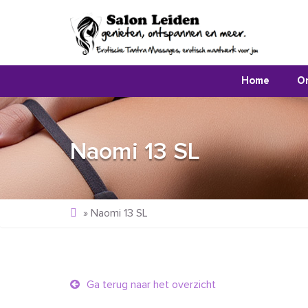
Home
O
Naomi 13 SL
»
Naomi 13 SL
Ga terug naar het overzicht