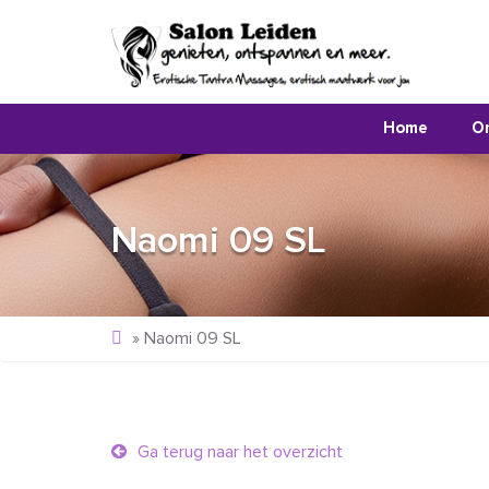
Home
O
Naomi 09 SL
»
Naomi 09 SL
Ga terug naar het overzicht