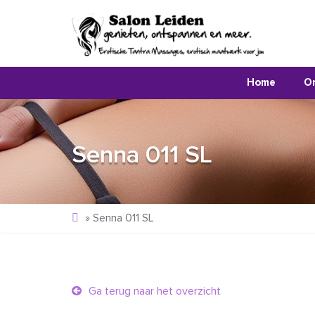
Home
O
Senna 011 SL
»
Senna 011 SL
Ga terug naar het overzicht