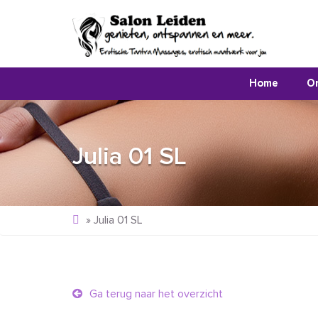
Home
O
Julia 01 SL
»
Julia 01 SL
Ga terug naar het overzicht