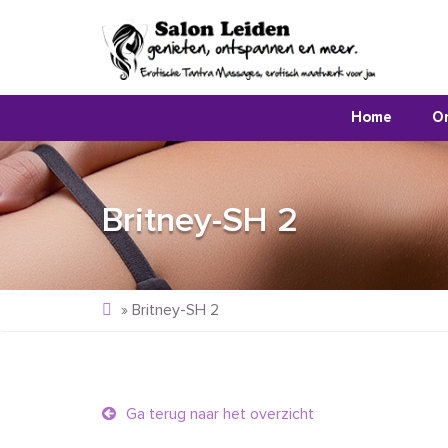
Home
O
Britney-SH 2
»
Britney-SH 2
Ga terug naar het overzicht