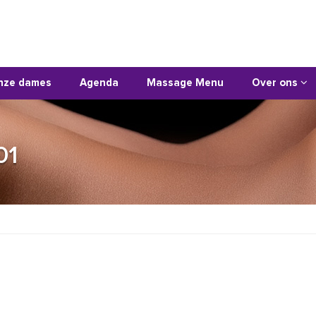
nze dames
Agenda
Massage Menu
Over ons
01